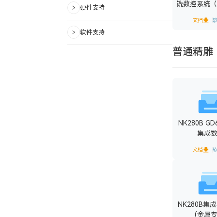
铣数控系统（P
硬件支持
文档
软件支持
普通精雕
NK280B G
集成
文档
NK280B集
(金属专