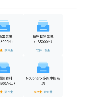
功率系统
精密切割系统
S6000M）
（LS5000M）
软件
软件下载
横梁卷料
NcControl多梁中控系
500A-LJ）
统
软件
文档
软件