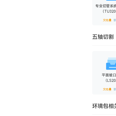
专业切管系
（TU32
文档
五轴切割
平面坡
（LS2
文档
环境包相