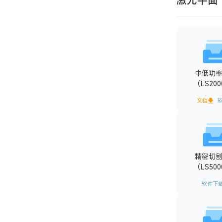
激光平面
中低功
（LS20
文档
精密切
（LS50
软件下