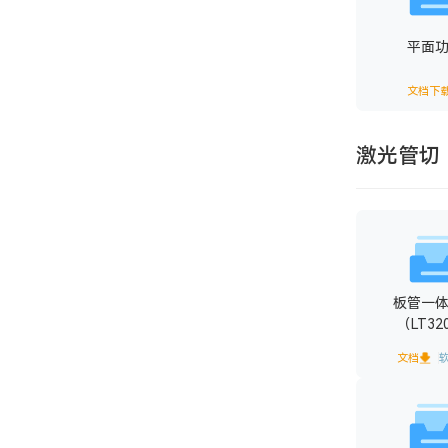
平面
文档下
激光管切
板管一
（LT32
文档