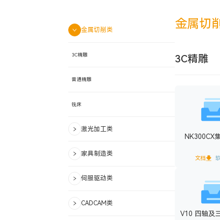
金属切
金属切削类
3C精雕
3C精雕
普通精雕
铣床
激光加工类
NK300C
家具制造类
文档
伺服驱动类
CADCAM类
V10 四轴及