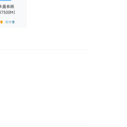
卡盘系统
U7500M）
软件