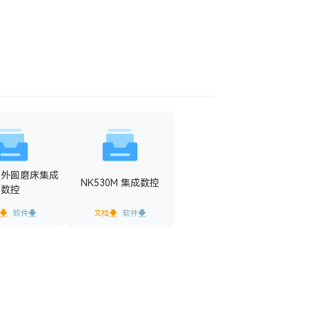
B 外圆磨床集成
NK530M 集成数控
数控
软件
文档
软件