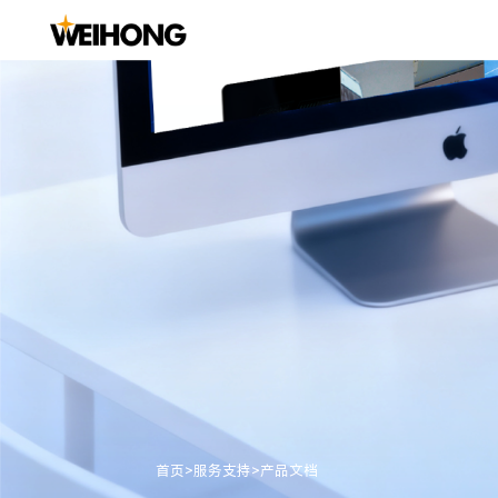
金属切削
船舶
激光加工
汽车
家装制造
管道
铣床数控系统
船舶
平面切割系统
汽车钣金
木工机械系统
化工管道
车床数控系统
管材切割系统
汽车托盘
石材加工系统
通风管道
磨床数控系统
五轴切割系统
汽车模具
玻璃加工系统
3C制造
黑武士系列激光切割头
汽车玻璃加工自动线方案
义齿加工
新能源汽车电池
首页
>
服务支持
>
产品文档