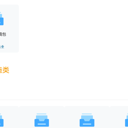
境包
载
造类