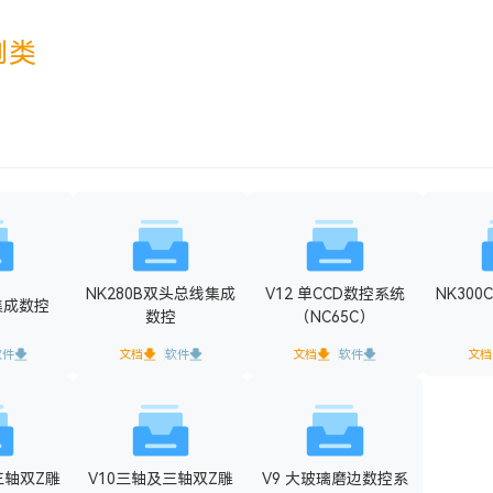
削类
NK280B双头总线集成
V12 单CCD数控系统
NK300
X集成数控
数控
（NC65C）
软件
文档
软件
文档
软件
文档
三轴双Z雕
V10三轴及三轴双Z雕
V9 大玻璃磨边数控系