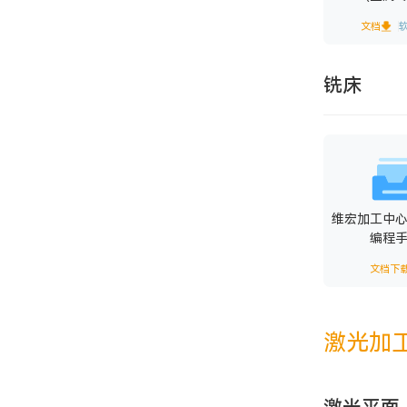
文档
铣床
维宏加工中
编程
文档下
激光加