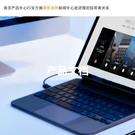
首页
产品中心
行业方案
服务支持
新闻中心
走进维宏
投资者关系
工业自动化
基建
CAD/CAM
消费电子
工业物联网
航空航天
公司简介
加入我们
运动控制器
建筑
平面CAM
手机玻璃加工连线方案
工业物联网
航空航天
伺服驱动
玻璃
管材CAM
手机金属结构件加工方案
变频器
钢结构
三维五轴CAM
工控机
重型机械
标识系统
高精配件
CCD智能视觉
产品文档