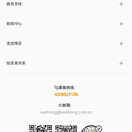
服务支持
工业自动化
船舶
CAD/CAM
汽车
产品文档
新闻中心
工业物联网
管道
产品注册
消费电子
产品查询
公司新闻
走进维宏
航空航天
维修查询
产品资讯
智能化应用
订单系统
展会活动
公司简介
投资者关系
伺服报警查询
加入我们
联系我们
股市行业
信息公告
客服热线
：
4008829188
投资者互动
投资者保护
邮箱
：
weihong@weihong.com.cn