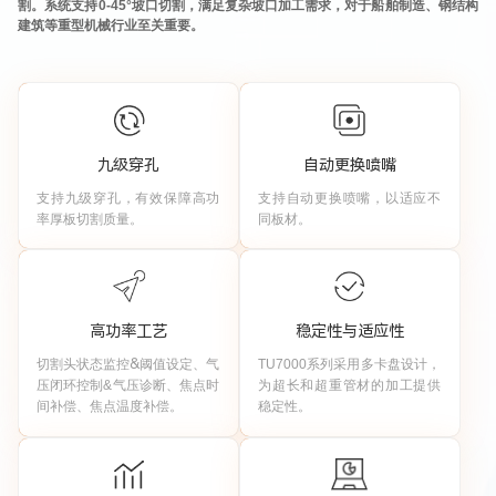
割。系统支持
0-45°
坡口切割，满足复杂坡口加工需求，对于船舶制造、钢结构
建筑等重型机械行业至关重要。
九级穿孔
自动更换喷嘴
支持九
级穿孔，有效保障高功
支持自动更换喷嘴
，以适应不
率厚板切割质量
。
同板材。
高功率工艺
稳定性与适应性
切割头状态监控
&
阈值设定、气
TU7000
系列采用多卡盘设计，
压闭环控制
&
气压诊断、焦点时
为超长和超重管材的加工提供
间补偿、焦点温度补偿
。
稳定性。