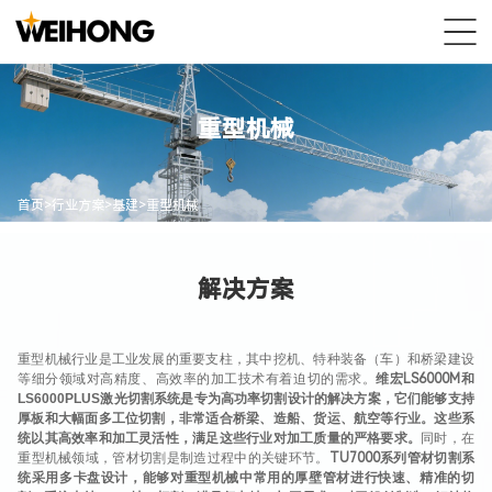
重型机械
首页
>
行业方案
>
基建
>
重型机械
解决方案
重型机械行业是工业发展的重要支柱，其中挖机、特种装备（车）和桥梁建设
等细分领域对高精度、高效率的加工技术有着迫切的需求。
维宏
LS6000M
和
LS6000PLUS
激光切割系统是专为高功率切割设计的解决方案，它们能够支持
厚板和大幅面多工位切割，非常适合桥梁、造船、货运、航空等行业。这些系
统以其高效率和加工灵活性，满足这些行业对加工质量的严格要求。
同时，
在
重型机械领域，管材切割是制造过程中的关键环节。
TU7000
系列管材切割系
统采用多卡盘设计，能够对重型机械中常用的厚壁管材进行快速、精准的切