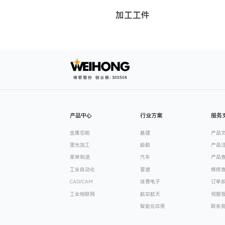
加工工件
产品中心
行业方案
服务
金属切削
基建
产品
激光加工
船舶
产品
家装制造
汽车
产品
工业自动化
管道
维修
CAD/CAM
消费电子
订单
工业物联网
航空航天
伺服
智能化应用
联系