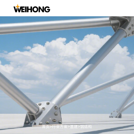
金属切削
船舶
激光加工
汽车
家装制造
管道
铣床数控系统
船舶
平面切割系统
汽车钣金
木工机械系统
化工管道
车床数控系统
管材切割系统
汽车托盘
石材加工系统
通风管道
磨床数控系统
五轴切割系统
汽车模具
玻璃加工系统
3C制造
黑武士系列激光切割头
汽车玻璃加工自动线方案
义齿加工
新能源汽车电池
首页
>
行业方案
>
基建
>
钢结构