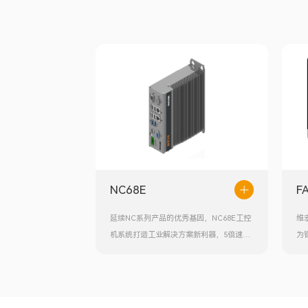
NC68E
F
延续NC系列产品的优秀基因，NC68E工控
维
机系统打造工业解决方案新利器，5倍速度
为
革命，刀路仿真迅捷高效；4倍效率提升，
激
套料处理精准操作；3倍效能飞跃，大型文
设
件轻松导入；多元接口，拓展无限，全面集
U
成工业控制核心接口，一站式满足多样化控
板