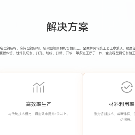
解决方案
宅型钢结构、空间型钢结构、桥梁型钢结构的切割加工，全面解决传统工艺工序繁琐、精度
断、腹板斜切、过焊孔切割、打孔、划线、打标、开坡口等多道工序于一体，全流程型钢切割加
高效率生产
材料利用率
与传统技术相比，切割效率提升3倍以上。
激光切割技术、裁断排样，
少浪费。