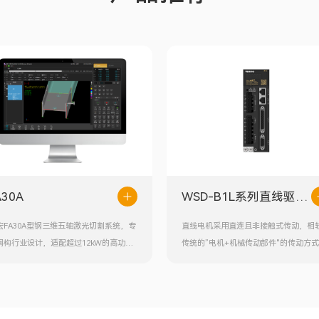
A30A
WSD-B1L系列直线驱动
器
宏
F
A
30A型钢三维五轴激光切割系统，专
直线电机采用直连且非接触式传动，相
钢构行业设计，适配超过12kW
的高功率
传统的”电机+机械传动部件"的传动方
光器、五轴联动机床结构及灵活的切割头
具有可靠性高、摩擦损耗小、动态响应
计，能够精确加工工字钢、槽钢、角钢、
定位精度准、运行噪声低等优点。随着
肋等其他异型拉伸体管型，实现截断、腹
市场对直线伺服性能要求的提升，维宏
斜切、翼板坡口、打孔和过焊孔切割等复
推出WSD-B1L系列直线驱动器。