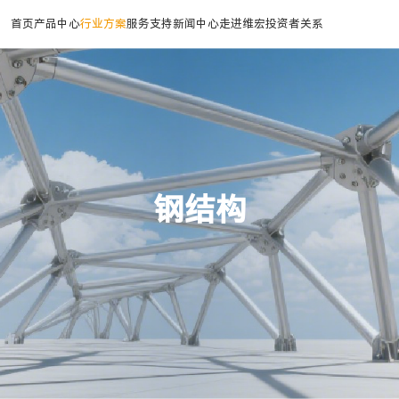
首页
产品中心
行业方案
服务支持
新闻中心
走进维宏
投资者关系
工业自动化
基建
CAD/CAM
消费电子
工业物联网
航空航天
公司简介
加入我们
运动控制器
建筑
平面CAM
手机玻璃加工连线方案
工业物联网
航空航天
伺服驱动
玻璃
管材CAM
手机金属结构件加工方案
变频器
钢结构
三维五轴CAM
工控机
重型机械
标识系统
高精配件
CCD智能视觉
钢结构